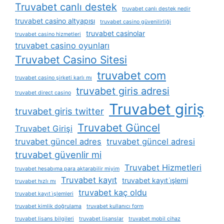
Truvabet canlı destek
truvabet canlı destek nedir
truvabet casino altyapısı
truvabet casino güvenilirliği
truvabet casinolar
truvabet casino hizmetleri
truvabet casino oyunları
Truvabet Casino Sitesi
truvabet com
truvabet casino şirketi karlı mı
truvabet giris adresi
truvabet direct casino
Truvabet giriş
truvabet giris twitter
Truvabet Güncel
Truvabet Girişi
truvabet güncel adres
truvabet güncel adresi
truvabet güvenlir mi
Truvabet Hizmetleri
truvabet hesabıma para aktarabilir miyim
Truvabet kayıt
truvabet kayıt i̇şlemi
truvabet hızlı mı
truvabet kaç oldu
truvabet kayıt i̇şlemleri
truvabet kimlik doğrulama
truvabet kullanıcı form
truvabet lisans bilgileri
truvabet lisanslar
truvabet mobil cihaz