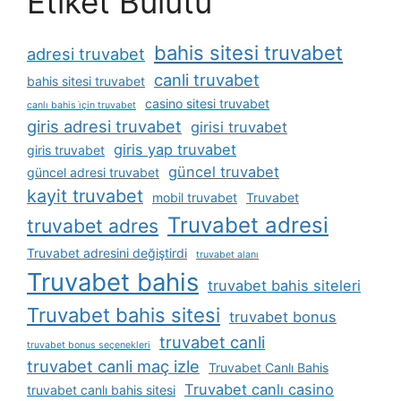
Etiket Bulutu
bahis sitesi truvabet
adresi truvabet
canli truvabet
bahis sitesi truvabet
casino sitesi truvabet
canlı bahis i̇çin truvabet
giris adresi truvabet
girisi truvabet
giris yap truvabet
giris truvabet
güncel truvabet
güncel adresi truvabet
kayit truvabet
mobil truvabet
Truvabet
Truvabet adresi
truvabet adres
Truvabet adresini değiştirdi
truvabet alanı
Truvabet bahis
truvabet bahis siteleri
Truvabet bahis sitesi
truvabet bonus
truvabet canli
truvabet bonus seçenekleri
truvabet canli maç izle
Truvabet Canlı Bahis
Truvabet canlı casino
truvabet canlı bahis sitesi