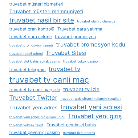
truvabet müşteri hizmetleri
Truvabet müşteri memnuniyeti
truvabet nasil bir site
truvabet olumlu olumsuz
truvabet oran kontrolü
Truvabet para yatırma
truvabet para çekme
truvabet promosyon
truvabet promosyon kodu
truvabet promosyon hizmeti
Truvabet Sitesi
truvabet resmî adresi
truvabet slot bahis sokak casino
truvabet sokak casino
truvabet tv
truvabet telegram
truvabet tv canli maç
truvabet tv izle
truvabet tv canli maç izle
Truvabet Twitter
truvabet web sitsesi kullanım koşulları
truvabet yeni adresi
Truvabet yeni adres
Truvabet yeni giriş
truvabet yeni adresinin güvenilirliği
Truvabet çevrimiçi bahis
truvabet yüksek teklif
truvabet çevrimiçi casino
truvabet özel destek