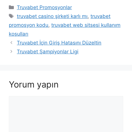
Kategoriler
Truvabet Promosyonlar
Etiketler
truvabet casino şirketi karlı mı
,
truvabet
promosyon kodu
,
truvabet web sitsesi kullanım
koşulları
Truvabet İçin Giriş Hatasını Düzeltin
Truvabet Şampiyonlar Ligi
Yorum yapın
Yorum