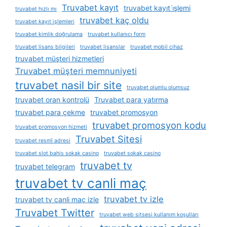
Truvabet kayıt
truvabet kayıt i̇şlemi
truvabet hızlı mı
truvabet kaç oldu
truvabet kayıt i̇şlemleri
truvabet kimlik doğrulama
truvabet kullanıcı form
truvabet lisans bilgileri
truvabet lisanslar
truvabet mobil cihaz
truvabet müşteri hizmetleri
Truvabet müşteri memnuniyeti
truvabet nasil bir site
truvabet olumlu olumsuz
truvabet oran kontrolü
Truvabet para yatırma
truvabet para çekme
truvabet promosyon
truvabet promosyon kodu
truvabet promosyon hizmeti
Truvabet Sitesi
truvabet resmî adresi
truvabet slot bahis sokak casino
truvabet sokak casino
truvabet tv
truvabet telegram
truvabet tv canli maç
truvabet tv izle
truvabet tv canli maç izle
Truvabet Twitter
truvabet web sitsesi kullanım koşulları