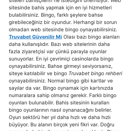
siteleri bahisçilerin ne istediğini önemsiyor. Web
sitesinde bahis yapmak için en iyi hizmetleri
bulabilirsiniz. Bingo, farklı şeylere bahse
girebileceğiniz bir oyundur. Herhangi bir sorun
olmadan web sitesinde bingo oynayabilirsiniz.
Truvabet Güvenilir Mi
Olası bazı bingo alanları
daha kullanışlıdır. Bazı web sitelerinin daha
fazla ziyaretçisi var çünkü parayla oyunlar
sunuyorlar. En iyi çevrimiçi casinolarda bingo
oynayabilirsiniz. Bahse girmeyi seviyorsanız,
siteye katılabilir ve bingo
Truvabet bingo rehberi
oynayabilirsiniz. Normal bingo gibi kartlar ve
sayılar da var. Bingo oynamak için kartınızda
numaralara sahip olmanız gerekir. Farklı bingo
oyunları bulunabilir. Bahis sitesinin kuralları
bingo oyunlarının nasıl oynanacağını belirler.
Oyun sektörü her yıl daha hızlı ve daha hızlı
büyüyor. Bu alanın birçok yeni fikri var. Doğru