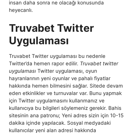
insan daha sonra ne olacağı konusunda
heyecanlı.
Truvabet Twitter
Uygulaması
Truvabet Twitter uygulaması bu nedenle
Twitter’da hemen rapor edilir.
Truvabet twitter
uygulaması
Twitter uygulaması, oyun
hayranlarının yeni oyunlar ve pahalı fiyatlar
hakkında hemen bilmesini sağlar. Sitede devam
eden etkinlikler ve turnuvalar var. Bunu yapmak
için Twitter uygulamasını kullanmanız ve
kullanıcıya bu bilgileri söylemeniz gerekir. Bahis
sitesinin ana patronu; Yeni adres sizin için 10-15
dakika içinde yapılacak. Sosyal medyadaki
kullanıcılar yeni alan adresi hakkında