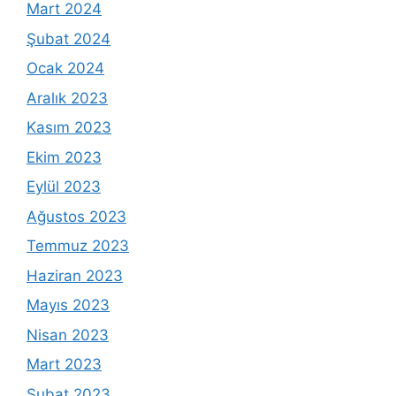
Mart 2024
Şubat 2024
Ocak 2024
Aralık 2023
Kasım 2023
Ekim 2023
Eylül 2023
Ağustos 2023
Temmuz 2023
Haziran 2023
Mayıs 2023
Nisan 2023
Mart 2023
Şubat 2023