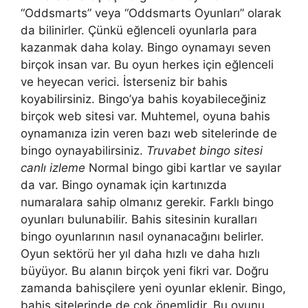
“Oddsmarts” veya “Oddsmarts Oyunları” olarak
da bilinirler. Çünkü eğlenceli oyunlarla para
kazanmak daha kolay. Bingo oynamayı seven
birçok insan var. Bu oyun herkes için eğlenceli
ve heyecan verici. İsterseniz bir bahis
koyabilirsiniz. Bingo’ya bahis koyabileceğiniz
birçok web sitesi var. Muhtemel, oyuna bahis
oynamanıza izin veren bazı web sitelerinde de
bingo oynayabilirsiniz.
Truvabet bingo sitesi
canlı izleme
Normal bingo gibi kartlar ve sayılar
da var. Bingo oynamak için kartınızda
numaralara sahip olmanız gerekir. Farklı bingo
oyunları bulunabilir. Bahis sitesinin kuralları
bingo oyunlarının nasıl oynanacağını belirler.
Oyun sektörü her yıl daha hızlı ve daha hızlı
büyüyor. Bu alanın birçok yeni fikri var. Doğru
zamanda bahisçilere yeni oyunlar eklenir. Bingo,
bahis sitelerinde de çok önemlidir. Bu oyunu