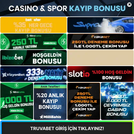
×
TRUVABET GİRİŞ İÇİN TIKLAYINIZ!