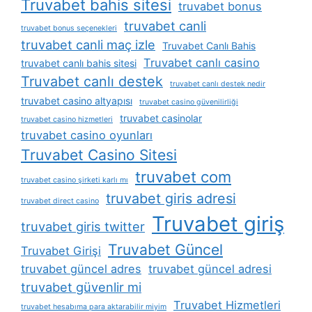
Truvabet bahis sitesi
truvabet bonus
truvabet canli
truvabet bonus seçenekleri
truvabet canli maç izle
Truvabet Canlı Bahis
Truvabet canlı casino
truvabet canlı bahis sitesi
Truvabet canlı destek
truvabet canlı destek nedir
truvabet casino altyapısı
truvabet casino güvenilirliği
truvabet casinolar
truvabet casino hizmetleri
truvabet casino oyunları
Truvabet Casino Sitesi
truvabet com
truvabet casino şirketi karlı mı
truvabet giris adresi
truvabet direct casino
Truvabet giriş
truvabet giris twitter
Truvabet Güncel
Truvabet Girişi
truvabet güncel adres
truvabet güncel adresi
truvabet güvenlir mi
Truvabet Hizmetleri
truvabet hesabıma para aktarabilir miyim