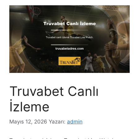
Truvabet Canlı
İzleme
Mayıs 12, 2026
Yazarı:
admin