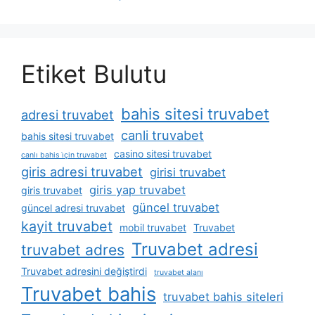
Etiket Bulutu
bahis sitesi truvabet
adresi truvabet
canli truvabet
bahis sitesi truvabet
casino sitesi truvabet
canlı bahis i̇çin truvabet
giris adresi truvabet
girisi truvabet
giris yap truvabet
giris truvabet
güncel truvabet
güncel adresi truvabet
kayit truvabet
mobil truvabet
Truvabet
Truvabet adresi
truvabet adres
Truvabet adresini değiştirdi
truvabet alanı
Truvabet bahis
truvabet bahis siteleri