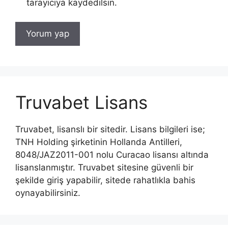
tarayıcıya kaydedilsin.
Truvabet Lisans
Truvabet, lisanslı bir sitedir. Lisans bilgileri ise;
TNH Holding şirketinin Hollanda Antilleri,
8048/JAZ2011-001 nolu Curacao lisansı altında
lisanslanmıştır. Truvabet sitesine güvenli bir
şekilde giriş yapabilir, sitede rahatlıkla bahis
oynayabilirsiniz.