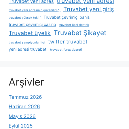
truvabet yeni adresi
Truvabet yeni adres
Truvabet yeni giriş
truvabet yeni adresinin güvenilirliği
Truvabet çevrimiçi bahis
truvabet yüksek teklif
truvabet çevrimiçi casino
truvabet özel destek
Truvabet Şikayet
Truvabet üyelik
twitter truvabet
truvabet şampiyonlar ligi
yeni adresi truvabet
truvabet forex ticareti
Arşivler
Temmuz 2026
Haziran 2026
Mayıs 2026
Eylül 2025