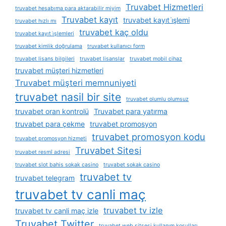
Truvabet Hizmetleri
truvabet hesabıma para aktarabilir miyim
Truvabet kayıt
truvabet kayıt i̇şlemi
truvabet hızlı mı
truvabet kaç oldu
truvabet kayıt i̇şlemleri
truvabet kimlik doğrulama
truvabet kullanıcı form
truvabet lisans bilgileri
truvabet lisanslar
truvabet mobil cihaz
truvabet müşteri hizmetleri
Truvabet müşteri memnuniyeti
truvabet nasil bir site
truvabet olumlu olumsuz
truvabet oran kontrolü
Truvabet para yatırma
truvabet para çekme
truvabet promosyon
truvabet promosyon kodu
truvabet promosyon hizmeti
Truvabet Sitesi
truvabet resmî adresi
truvabet slot bahis sokak casino
truvabet sokak casino
truvabet tv
truvabet telegram
truvabet tv canli maç
truvabet tv izle
truvabet tv canli maç izle
Truvabet Twitter
truvabet web sitsesi kullanım koşulları