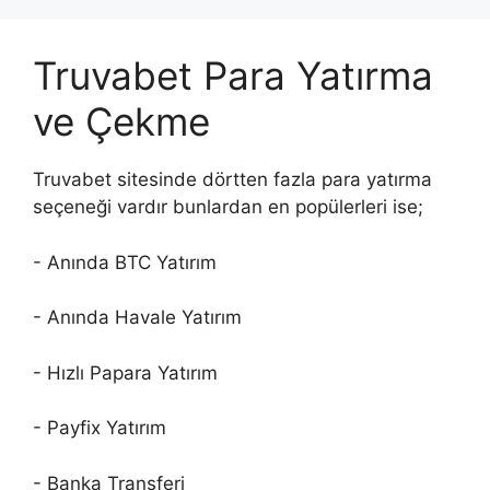
Truvabet Para Yatırma
ve Çekme
Truvabet sitesinde dörtten fazla para yatırma
seçeneği vardır bunlardan en popülerleri ise;
- Anında BTC Yatırım
- Anında Havale Yatırım
- Hızlı Papara Yatırım
- Payfix Yatırım
- Banka Transferi