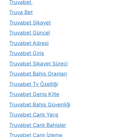
Truvabet
Truva Bet
Truvabet Şikayet
Truvabet Güncel
Truvabet Adresi
Truvabet Giriş
Truvabet Şikayet Süreci
Truvabet Bahis Oranları
Truvabet Tv Özelliği
Truvabet Geniş Kitle
Truvabet Bahis Güvenliği
Truvabet Canlı Yarış
Truvabet Canlı Bahisler
Truvabet Canlı İzleme