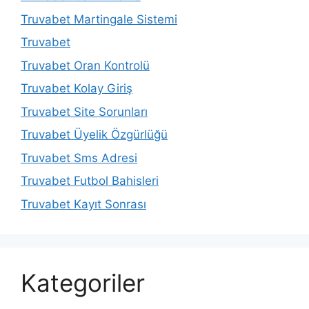
Truvabet Martingale Sistemi
Truvabet
Truvabet Oran Kontrolü
Truvabet Kolay Giriş
Truvabet Site Sorunları
Truvabet Üyelik Özgürlüğü
Truvabet Sms Adresi
Truvabet Futbol Bahisleri
Truvabet Kayıt Sonrası
Kategoriler