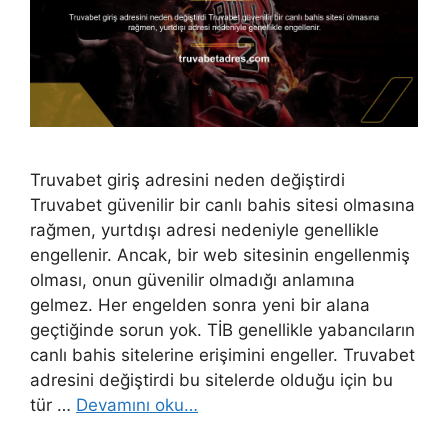
Truvabet giriş adresini neden değiştirdi
Truvabet güvenilir bir canlı bahis sitesi olmasına
rağmen, yurtdışı adresi nedeniyle genellikle
engellenir. Ancak, bir web sitesinin engellenmiş
olması, onun güvenilir olmadığı anlamına
gelmez. Her engelden sonra yeni bir alana
geçtiğinde sorun yok. TİB genellikle yabancıların
canlı bahis sitelerine erişimini engeller. Truvabet
adresini değiştirdi bu sitelerde olduğu için bu
tür …
Devamını oku…