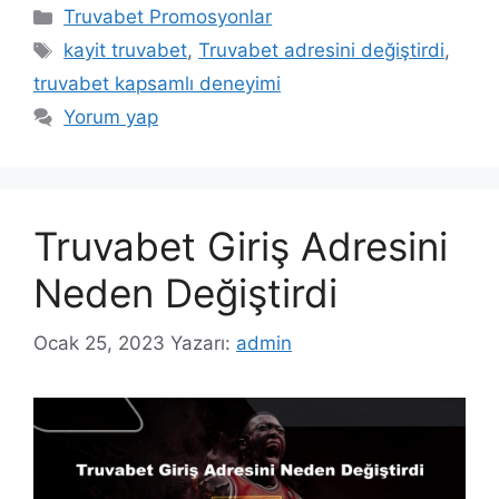
Kategoriler
Truvabet Promosyonlar
Etiketler
kayit truvabet
,
Truvabet adresini değiştirdi
,
truvabet kapsamlı deneyimi
Yorum yap
Truvabet Giriş Adresini
Neden Değiştirdi
Ocak 25, 2023
Yazarı:
admin