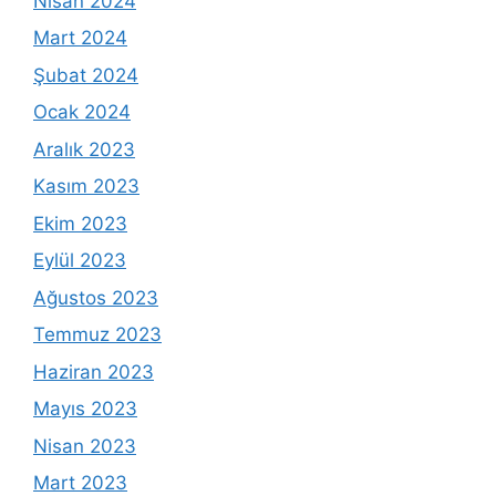
Nisan 2024
Mart 2024
Şubat 2024
Ocak 2024
Aralık 2023
Kasım 2023
Ekim 2023
Eylül 2023
Ağustos 2023
Temmuz 2023
Haziran 2023
Mayıs 2023
Nisan 2023
Mart 2023