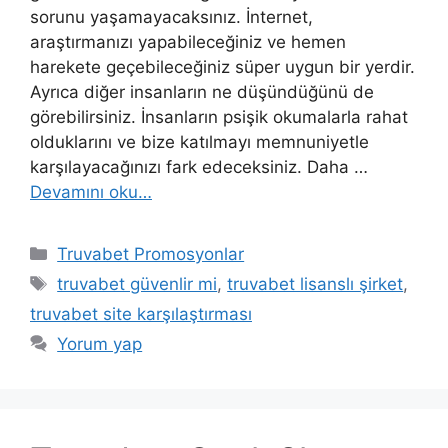
sorunu yaşamayacaksınız. İnternet,
araştırmanızı yapabileceğiniz ve hemen
harekete geçebileceğiniz süper uygun bir yerdir.
Ayrıca diğer insanların ne düşündüğünü de
görebilirsiniz. İnsanların psişik okumalarla rahat
olduklarını ve bize katılmayı memnuniyetle
karşılayacağınızı fark edeceksiniz. Daha …
Devamını oku…
Kategoriler
Truvabet Promosyonlar
Etiketler
truvabet güvenlir mi
,
truvabet lisanslı şirket
,
truvabet site karşılaştırması
Yorum yap