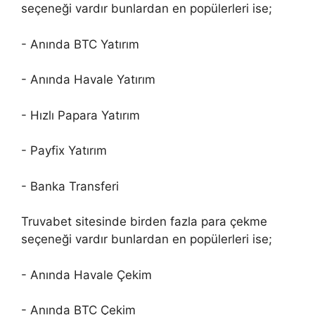
seçeneği vardır bunlardan en popülerleri ise;
- Anında BTC Yatırım
- Anında Havale Yatırım
- Hızlı Papara Yatırım
- Payfix Yatırım
- Banka Transferi
Truvabet sitesinde birden fazla para çekme
seçeneği vardır bunlardan en popülerleri ise;
- Anında Havale Çekim
- Anında BTC Çekim