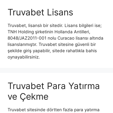
Truvabet Lisans
Truvabet, lisanslı bir sitedir. Lisans bilgileri ise;
TNH Holding şirketinin Hollanda Antilleri,
8048/JAZ2011-001 nolu Curacao lisansı altında
lisanslanmıştır. Truvabet sitesine güvenli bir
şekilde giriş yapabilir, sitede rahatlıkla bahis
oynayabilirsiniz.
Truvabet Para Yatırma
ve Çekme
Truvabet sitesinde dörtten fazla para yatırma