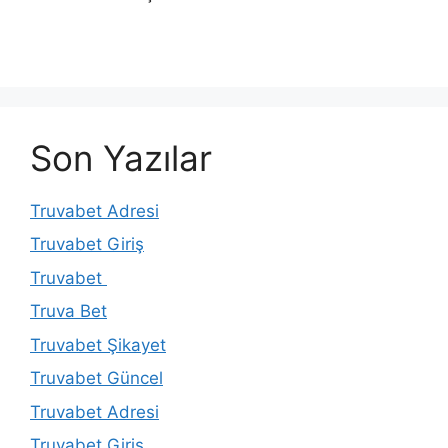
Son Yazılar
Truvabet Adresi
Truvabet Giriş
Truvabet
Truva Bet
Truvabet Şikayet
Truvabet Güncel
Truvabet Adresi
Truvabet Giriş