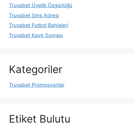
Truvabet Üyelik Özgürlüğü
Truvabet Sms Adresi
Truvabet Futbol Bahisleri
Truvabet Kayıt Sonrası
Kategoriler
Truvabet Promosyonlar
Etiket Bulutu