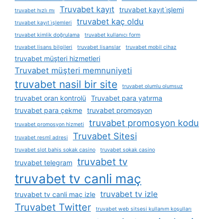
Truvabet kayıt
truvabet kayıt i̇şlemi
truvabet hızlı mı
truvabet kaç oldu
truvabet kayıt i̇şlemleri
truvabet kimlik doğrulama
truvabet kullanıcı form
truvabet lisans bilgileri
truvabet lisanslar
truvabet mobil cihaz
truvabet müşteri hizmetleri
Truvabet müşteri memnuniyeti
truvabet nasil bir site
truvabet olumlu olumsuz
truvabet oran kontrolü
Truvabet para yatırma
truvabet para çekme
truvabet promosyon
truvabet promosyon kodu
truvabet promosyon hizmeti
Truvabet Sitesi
truvabet resmî adresi
truvabet slot bahis sokak casino
truvabet sokak casino
truvabet tv
truvabet telegram
truvabet tv canli maç
truvabet tv izle
truvabet tv canli maç izle
Truvabet Twitter
truvabet web sitsesi kullanım koşulları