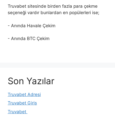
Truvabet sitesinde birden fazla para çekme
seçeneği vardır bunlardan en popülerleri ise;
- Anında Havale Çekim
- Anında BTC Çekim
Son Yazılar
Truvabet Adresi
Truvabet Giriş
Truvabet