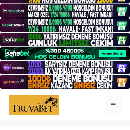
İçeriğe
atla
Menü