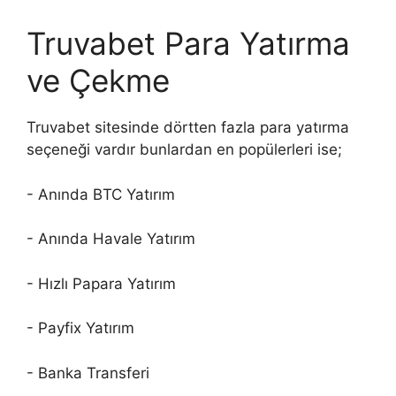
Truvabet Para Yatırma
ve Çekme
Truvabet sitesinde dörtten fazla para yatırma
seçeneği vardır bunlardan en popülerleri ise;
- Anında BTC Yatırım
- Anında Havale Yatırım
- Hızlı Papara Yatırım
- Payfix Yatırım
- Banka Transferi