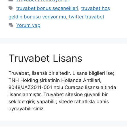
Etiketler
truvabet bonus seçenekleri
,
truvabet hoş
geldin bonusu veriyor mu
,
twitter truvabet
Yorum yap
Truvabet Lisans
Truvabet, lisanslı bir sitedir. Lisans bilgileri ise;
TNH Holding şirketinin Hollanda Antilleri,
8048/JAZ2011-001 nolu Curacao lisansı altında
lisanslanmıştır. Truvabet sitesine güvenli bir
şekilde giriş yapabilir, sitede rahatlıkla bahis
oynayabilirsiniz.