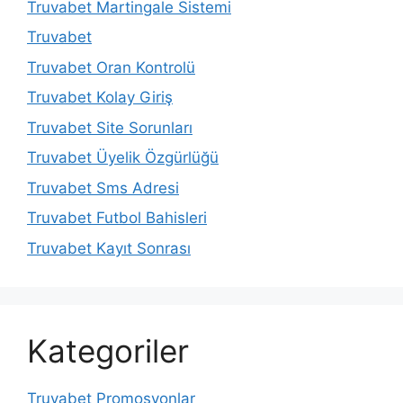
Truvabet Martingale Sistemi
Truvabet
Truvabet Oran Kontrolü
Truvabet Kolay Giriş
Truvabet Site Sorunları
Truvabet Üyelik Özgürlüğü
Truvabet Sms Adresi
Truvabet Futbol Bahisleri
Truvabet Kayıt Sonrası
Kategoriler
Truvabet Promosyonlar