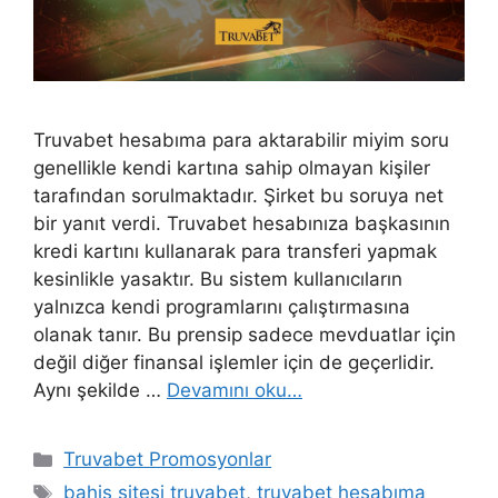
Truvabet hesabıma para aktarabilir miyim soru
genellikle kendi kartına sahip olmayan kişiler
tarafından sorulmaktadır. Şirket bu soruya net
bir yanıt verdi. Truvabet hesabınıza başkasının
kredi kartını kullanarak para transferi yapmak
kesinlikle yasaktır. Bu sistem kullanıcıların
yalnızca kendi programlarını çalıştırmasına
olanak tanır. Bu prensip sadece mevduatlar için
değil diğer finansal işlemler için de geçerlidir.
Aynı şekilde …
Devamını oku…
Kategoriler
Truvabet Promosyonlar
Etiketler
bahis sitesi truvabet
,
truvabet hesabıma