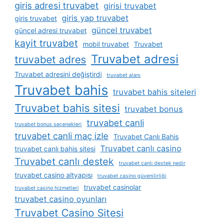
giris adresi truvabet
girisi truvabet
giris yap truvabet
giris truvabet
güncel truvabet
güncel adresi truvabet
kayit truvabet
mobil truvabet
Truvabet
Truvabet adresi
truvabet adres
Truvabet adresini değiştirdi
truvabet alanı
Truvabet bahis
truvabet bahis siteleri
Truvabet bahis sitesi
truvabet bonus
truvabet canli
truvabet bonus seçenekleri
truvabet canli maç izle
Truvabet Canlı Bahis
Truvabet canlı casino
truvabet canlı bahis sitesi
Truvabet canlı destek
truvabet canlı destek nedir
truvabet casino altyapısı
truvabet casino güvenilirliği
truvabet casinolar
truvabet casino hizmetleri
truvabet casino oyunları
Truvabet Casino Sitesi