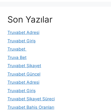
Son Yazılar
Truvabet Adresi
Truvabet Giriş
Truvabet
Truva Bet
Truvabet Şikayet
Truvabet Güncel
Truvabet Adresi
Truvabet Giriş
Truvabet Şikayet Süreci
Truvabet Bahis Oranları