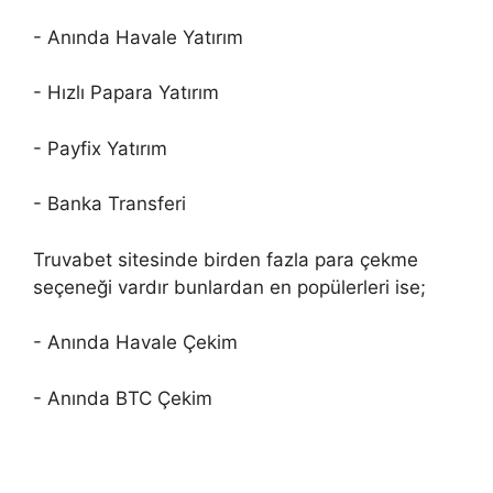
- Anında Havale Yatırım
- Hızlı Papara Yatırım
- Payfix Yatırım
- Banka Transferi
Truvabet sitesinde birden fazla para çekme
seçeneği vardır bunlardan en popülerleri ise;
- Anında Havale Çekim
- Anında BTC Çekim