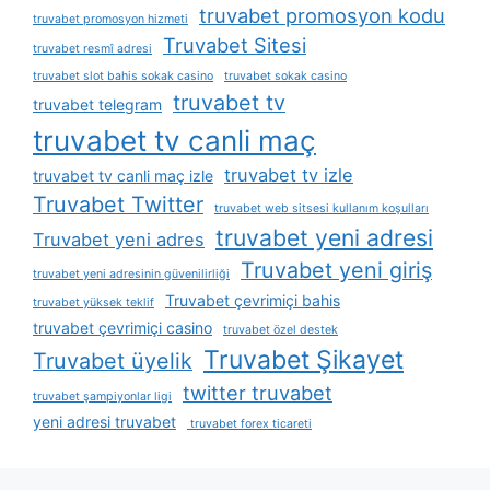
truvabet promosyon kodu
truvabet promosyon hizmeti
Truvabet Sitesi
truvabet resmî adresi
truvabet slot bahis sokak casino
truvabet sokak casino
truvabet tv
truvabet telegram
truvabet tv canli maç
truvabet tv izle
truvabet tv canli maç izle
Truvabet Twitter
truvabet web sitsesi kullanım koşulları
truvabet yeni adresi
Truvabet yeni adres
Truvabet yeni giriş
truvabet yeni adresinin güvenilirliği
Truvabet çevrimiçi bahis
truvabet yüksek teklif
truvabet çevrimiçi casino
truvabet özel destek
Truvabet Şikayet
Truvabet üyelik
twitter truvabet
truvabet şampiyonlar ligi
yeni adresi truvabet
truvabet forex ticareti