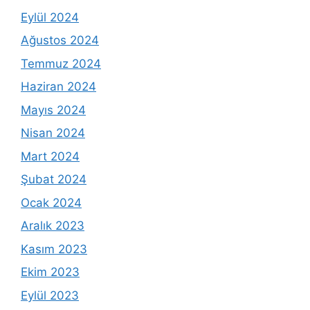
Eylül 2024
Ağustos 2024
Temmuz 2024
Haziran 2024
Mayıs 2024
Nisan 2024
Mart 2024
Şubat 2024
Ocak 2024
Aralık 2023
Kasım 2023
Ekim 2023
Eylül 2023