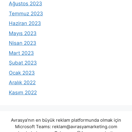
Ağustos 2023
Temmuz 2023
Haziran 2023
Mayıs 2023
Nisan 2023
Mart 2023
Şubat 2023
Ocak 2023
Aralık 2022
Kasım 2022
Avrasya'nın en büyük reklam platformunda olmak için
Microsoft Teams:
reklam@avrasyamarketing.com