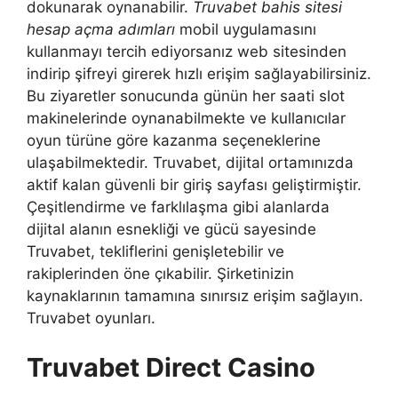
dokunarak oynanabilir.
Truvabet bahis sitesi
hesap açma adımları
mobil uygulamasını
kullanmayı tercih ediyorsanız web sitesinden
indirip şifreyi girerek hızlı erişim sağlayabilirsiniz.
Bu ziyaretler sonucunda günün her saati slot
makinelerinde oynanabilmekte ve kullanıcılar
oyun türüne göre kazanma seçeneklerine
ulaşabilmektedir. Truvabet, dijital ortamınızda
aktif kalan güvenli bir giriş sayfası geliştirmiştir.
Çeşitlendirme ve farklılaşma gibi alanlarda
dijital alanın esnekliği ve gücü sayesinde
Truvabet, tekliflerini genişletebilir ve
rakiplerinden öne çıkabilir. Şirketinizin
kaynaklarının tamamına sınırsız erişim sağlayın.
Truvabet oyunları.
Truvabet Direct Casino