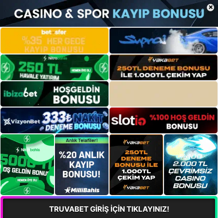
×
TRUVABET GİRİŞ İÇİN TIKLAYINIZ!