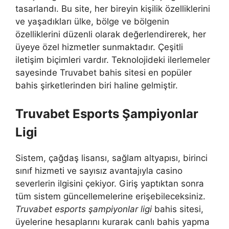
tasarlandı. Bu site, her bireyin kişilik özelliklerini
ve yaşadıkları ülke, bölge ve bölgenin
özelliklerini düzenli olarak değerlendirerek, her
üyeye özel hizmetler sunmaktadır. Çeşitli
iletişim biçimleri vardır. Teknolojideki ilerlemeler
sayesinde Truvabet bahis sitesi en popüler
bahis şirketlerinden biri haline gelmiştir.
Truvabet Esports Şampiyonlar
Ligi
Sistem, çağdaş lisansı, sağlam altyapısı, birinci
sınıf hizmeti ve sayısız avantajıyla casino
severlerin ilgisini çekiyor. Giriş yaptıktan sonra
tüm sistem güncellemelerine erişebileceksiniz.
Truvabet esports şampiyonlar ligi
bahis sitesi,
üyelerine hesaplarını kurarak canlı bahis yapma