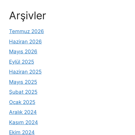
Arşivler
Temmuz 2026
Haziran 2026
Mayıs 2026
Eylül 2025
Haziran 2025
Mayıs 2025
Şubat 2025
Ocak 2025
Aralık 2024
Kasım 2024
Ekim 2024