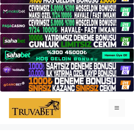
İçeriğe
atla
Menü