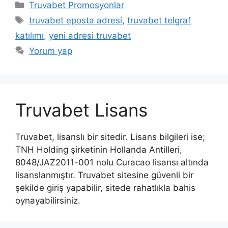
Kategoriler
Truvabet Promosyonlar
Etiketler
truvabet eposta adresi
,
truvabet telgraf
katılımı
,
yeni adresi truvabet
Yorum yap
Truvabet Lisans
Truvabet, lisanslı bir sitedir. Lisans bilgileri ise;
TNH Holding şirketinin Hollanda Antilleri,
8048/JAZ2011-001 nolu Curacao lisansı altında
lisanslanmıştır. Truvabet sitesine güvenli bir
şekilde giriş yapabilir, sitede rahatlıkla bahis
oynayabilirsiniz.