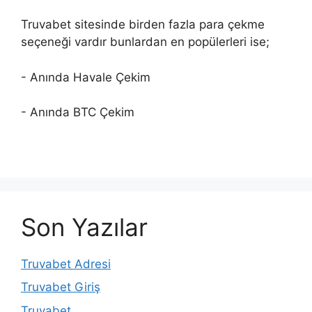
Truvabet sitesinde birden fazla para çekme
seçeneği vardır bunlardan en popülerleri ise;
- Anında Havale Çekim
- Anında BTC Çekim
Son Yazılar
Truvabet Adresi
Truvabet Giriş
Truvabet