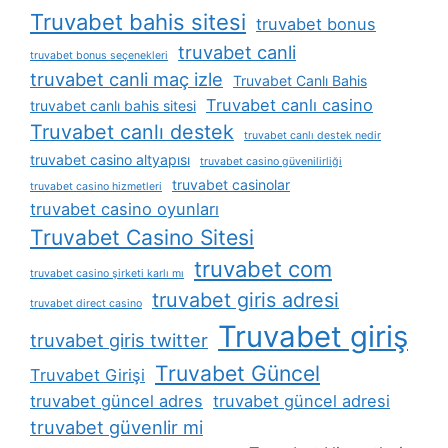
Truvabet bahis sitesi
truvabet bonus
truvabet canli
truvabet bonus seçenekleri
truvabet canli maç izle
Truvabet Canlı Bahis
Truvabet canlı casino
truvabet canlı bahis sitesi
Truvabet canlı destek
truvabet canlı destek nedir
truvabet casino altyapısı
truvabet casino güvenilirliği
truvabet casinolar
truvabet casino hizmetleri
truvabet casino oyunları
Truvabet Casino Sitesi
truvabet com
truvabet casino şirketi karlı mı
truvabet giris adresi
truvabet direct casino
Truvabet giriş
truvabet giris twitter
Truvabet Güncel
Truvabet Girişi
truvabet güncel adres
truvabet güncel adresi
truvabet güvenlir mi