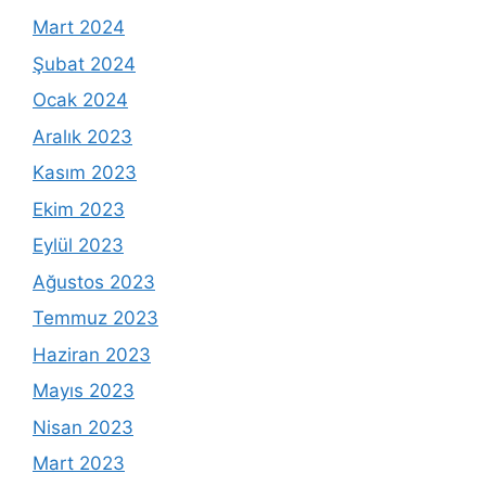
Mart 2024
Şubat 2024
Ocak 2024
Aralık 2023
Kasım 2023
Ekim 2023
Eylül 2023
Ağustos 2023
Temmuz 2023
Haziran 2023
Mayıs 2023
Nisan 2023
Mart 2023