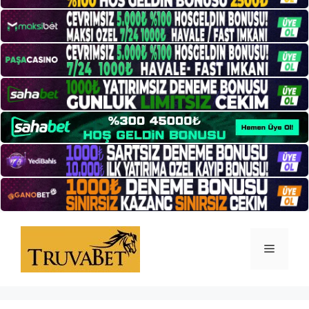
İçeriğe
atla
Menü