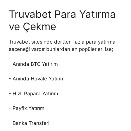
Truvabet Para Yatırma
ve Çekme
Truvabet sitesinde dörtten fazla para yatırma
seçeneği vardır bunlardan en popülerleri ise;
- Anında BTC Yatırım
- Anında Havale Yatırım
- Hızlı Papara Yatırım
- Payfix Yatırım
- Banka Transferi