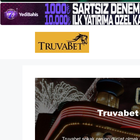
İçeriğe
atla