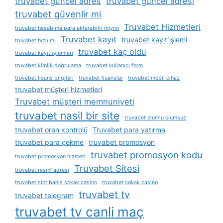
truvabet güncel adres
truvabet güncel adresi
truvabet güvenlir mi
Truvabet Hizmetleri
truvabet hesabıma para aktarabilir miyim
Truvabet kayıt
truvabet kayıt i̇şlemi
truvabet hızlı mı
truvabet kaç oldu
truvabet kayıt i̇şlemleri
truvabet kimlik doğrulama
truvabet kullanıcı form
truvabet lisans bilgileri
truvabet lisanslar
truvabet mobil cihaz
truvabet müşteri hizmetleri
Truvabet müşteri memnuniyeti
truvabet nasil bir site
truvabet olumlu olumsuz
truvabet oran kontrolü
Truvabet para yatırma
truvabet para çekme
truvabet promosyon
truvabet promosyon kodu
truvabet promosyon hizmeti
Truvabet Sitesi
truvabet resmî adresi
truvabet slot bahis sokak casino
truvabet sokak casino
truvabet tv
truvabet telegram
truvabet tv canli maç