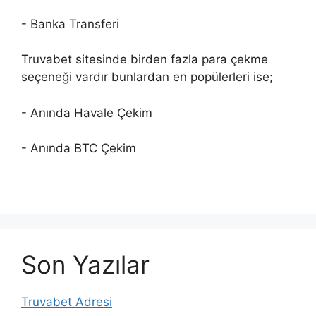
- Banka Transferi
Truvabet sitesinde birden fazla para çekme
seçeneği vardır bunlardan en popülerleri ise;
- Anında Havale Çekim
- Anında BTC Çekim
Son Yazılar
Truvabet Adresi