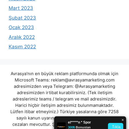
Mart 2023
Şubat 2023
Ocak 2023
Aralık 2022
Kasım 2022
Avrasya'nın en büyük reklam platformunda olmak için
Microsoft Teams:
reklam@avrasyamarketing.com
adresimizden veya Telegram: @Avrasyamarketing
adresimizden irtibat kurabilirsiniz. (Tek iletişim
adreslerimiz teams / telegram ve mail adresimizdir.
Harici hiçbir iletişim adresimiz bulunmamaktadır.
Lütfen itibar etmeyiniz.) Türkiye yasalarına göre 7258
sayılı kanun uyarınca yasa dışı bahis oynamanın
cezaları mevcuttur. Şu an bulunduğunuz site hiç bir