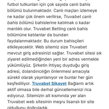
futbol tutkunları için çok sayıda canlı bahis
bölümü bulunmaktadır. Canlı maçları izlemeye
ne kadar çok önem verilirse,
Truvabet canlı
bahis bölümü
bahislerine katılmak o kadar
mantıklı olur. Truvabet Betting canlı bahis
bölümüne katılanlar da bundan
faydalanmaktadır. Bu durum bahisçileri
etkileyecektir. Web sitemiz size Truvabet
mevcut giriş adresinizi sağlar. Truvabet sitesi sık
ziyaret edilmediğinden yeni bir adres vermekle
yükümlüyüz. Şirketin ihtiyaç duyduğu giriş
adresi, dolandırıcılığın önlenmesi amacıyla
sürekli olarak yayınlanıyor ve bunlar her gün
keşfediliyor.
Truvabet Şikayet
Bağlantı artık
aktif olmasa bile derhal güncellemenizi rica
ediyoruz. Sitemizin alt kısmında yer alan
Truvabet web sitesinin meşru lisanslı bir site
olduğunu doğruladık.