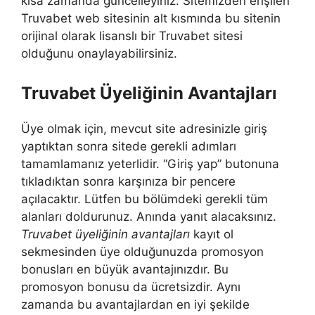
kısa zamanda güncelleyiniz. Sitemizden erişilen
Truvabet web sitesinin alt kısmında bu sitenin
orijinal olarak lisanslı bir Truvabet sitesi
olduğunu onaylayabilirsiniz.
Truvabet Üyeliğinin Avantajları
Üye olmak için, mevcut site adresinizle giriş
yaptıktan sonra sitede gerekli adımları
tamamlamanız yeterlidir. “Giriş yap” butonuna
tıkladıktan sonra karşınıza bir pencere
açılacaktır. Lütfen bu bölümdeki gerekli tüm
alanları doldurunuz. Anında yanıt alacaksınız.
Truvabet üyeliğinin avantajları
kayıt ol
sekmesinden üye olduğunuzda promosyon
bonusları en büyük avantajınızdır. Bu
promosyon bonusu da ücretsizdir. Aynı
zamanda bu avantajlardan en iyi şekilde