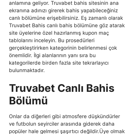
anlamına geliyor. Truvabet bahis sitesinin ana
ekranına adınızı girerek bahis yapabileceğiniz
canlı bölümüne erişebilirsiniz. Eş zamanlı olarak
Truvabet Bahis canlı bahis bölümüne göz atarak
site üyelerine özel hazırlanmış kupon maç
tablolarını inceleyin. Bu prosedürleri
gerçekleştirirken kategorinin belirlenmesi çok
önemlidir. İlgi alanlarının yanı sıra bu
kategorilerde birden fazla site tekrarlayıcı
bulunmaktadır.
Truvabet Canlı Bahis
Bölümü
Onlar da diğerleri gibi atmosfere düşkündürler
ve futbolun seyirciler arasında giderek daha
popüler hale gelmesi şaşırtıcı değildir.Üye olmak