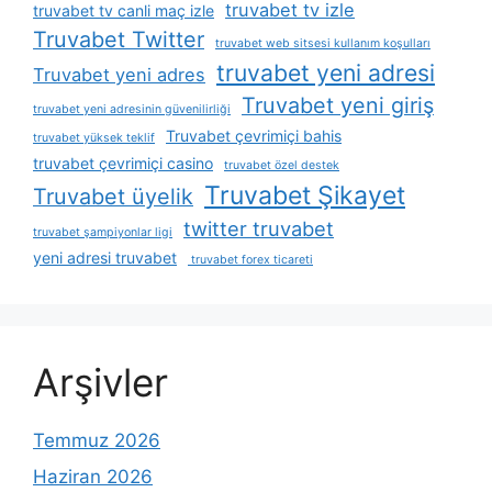
truvabet tv izle
truvabet tv canli maç izle
Truvabet Twitter
truvabet web sitsesi kullanım koşulları
truvabet yeni adresi
Truvabet yeni adres
Truvabet yeni giriş
truvabet yeni adresinin güvenilirliği
Truvabet çevrimiçi bahis
truvabet yüksek teklif
truvabet çevrimiçi casino
truvabet özel destek
Truvabet Şikayet
Truvabet üyelik
twitter truvabet
truvabet şampiyonlar ligi
yeni adresi truvabet
truvabet forex ticareti
Arşivler
Temmuz 2026
Haziran 2026