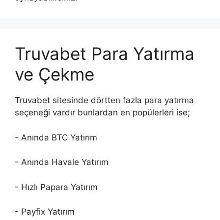
Truvabet Para Yatırma
ve Çekme
Truvabet sitesinde dörtten fazla para yatırma
seçeneği vardır bunlardan en popülerleri ise;
- Anında BTC Yatırım
- Anında Havale Yatırım
- Hızlı Papara Yatırım
- Payfix Yatırım