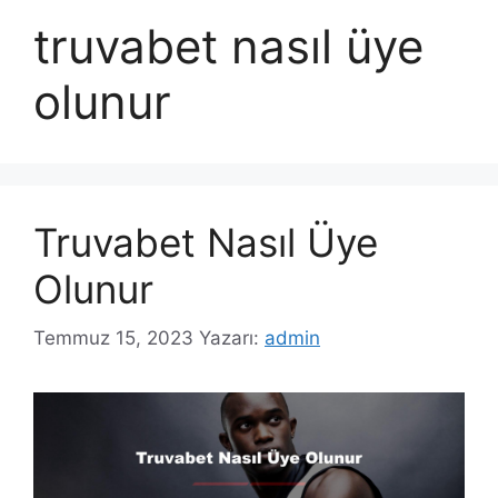
truvabet nasıl üye
olunur
Truvabet Nasıl Üye
Olunur
Temmuz 15, 2023
Yazarı:
admin