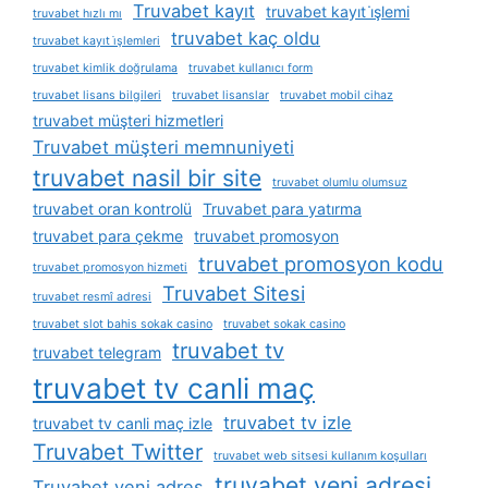
Truvabet kayıt
truvabet kayıt i̇şlemi
truvabet hızlı mı
truvabet kaç oldu
truvabet kayıt i̇şlemleri
truvabet kimlik doğrulama
truvabet kullanıcı form
truvabet lisans bilgileri
truvabet lisanslar
truvabet mobil cihaz
truvabet müşteri hizmetleri
Truvabet müşteri memnuniyeti
truvabet nasil bir site
truvabet olumlu olumsuz
truvabet oran kontrolü
Truvabet para yatırma
truvabet para çekme
truvabet promosyon
truvabet promosyon kodu
truvabet promosyon hizmeti
Truvabet Sitesi
truvabet resmî adresi
truvabet slot bahis sokak casino
truvabet sokak casino
truvabet tv
truvabet telegram
truvabet tv canli maç
truvabet tv izle
truvabet tv canli maç izle
Truvabet Twitter
truvabet web sitsesi kullanım koşulları
truvabet yeni adresi
Truvabet yeni adres