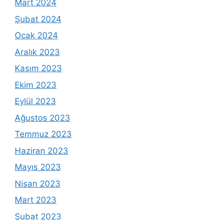
Mart 2024
Şubat 2024
Ocak 2024
Aralık 2023
Kasım 2023
Ekim 2023
Eylül 2023
Ağustos 2023
Temmuz 2023
Haziran 2023
Mayıs 2023
Nisan 2023
Mart 2023
Şubat 2023