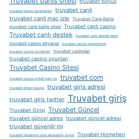
Truvabet bahis sitesi
truvabet bonus
truvabet canli
truvabet bonus seçenekleri
truvabet canli maç izle
Truvabet Canlı Bahis
Truvabet canlı casino
truvabet canlı bahis sitesi
Truvabet canlı destek
truvabet canlı destek nedir
truvabet casino altyapısı
truvabet casino güvenilirliği
truvabet casinolar
truvabet casino hizmetleri
truvabet casino oyunları
Truvabet Casino Sitesi
truvabet com
truvabet casino şirketi karlı mı
truvabet giris adresi
truvabet direct casino
Truvabet giriş
truvabet giris twitter
Truvabet Güncel
Truvabet Girişi
truvabet güncel adres
truvabet güncel adresi
truvabet güvenlir mi
Truvabet Hizmetleri
truvabet hesabıma para aktarabilir miyim