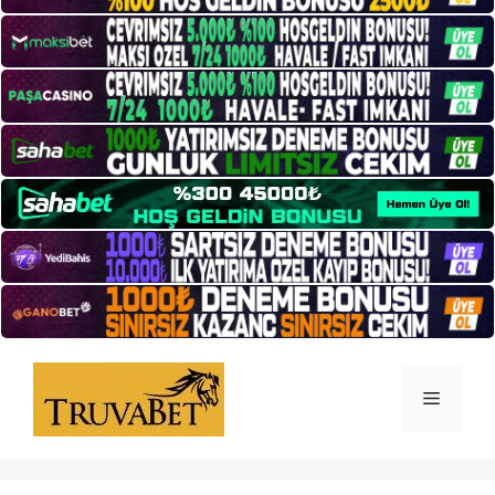
İçeriğe
atla
Menü