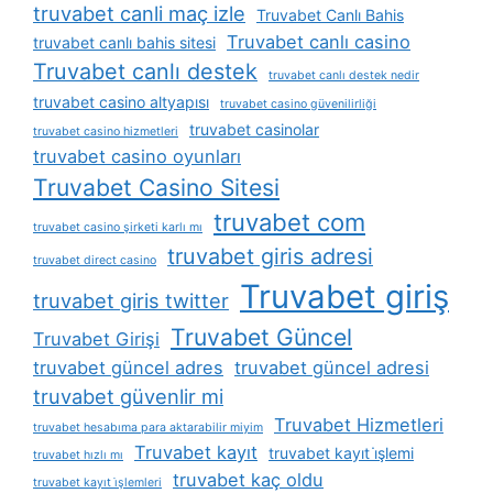
truvabet canli maç izle
Truvabet Canlı Bahis
Truvabet canlı casino
truvabet canlı bahis sitesi
Truvabet canlı destek
truvabet canlı destek nedir
truvabet casino altyapısı
truvabet casino güvenilirliği
truvabet casinolar
truvabet casino hizmetleri
truvabet casino oyunları
Truvabet Casino Sitesi
truvabet com
truvabet casino şirketi karlı mı
truvabet giris adresi
truvabet direct casino
Truvabet giriş
truvabet giris twitter
Truvabet Güncel
Truvabet Girişi
truvabet güncel adres
truvabet güncel adresi
truvabet güvenlir mi
Truvabet Hizmetleri
truvabet hesabıma para aktarabilir miyim
Truvabet kayıt
truvabet kayıt i̇şlemi
truvabet hızlı mı
truvabet kaç oldu
truvabet kayıt i̇şlemleri