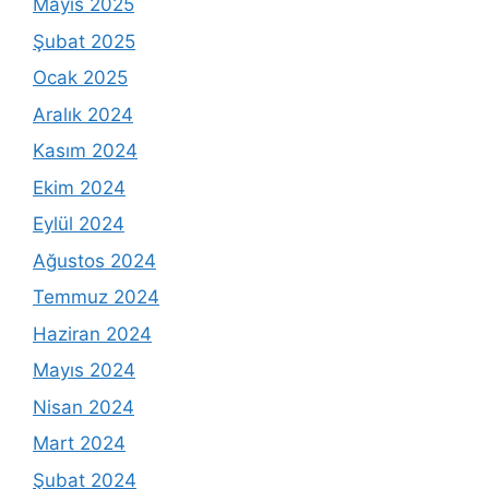
Mayıs 2025
Şubat 2025
Ocak 2025
Aralık 2024
Kasım 2024
Ekim 2024
Eylül 2024
Ağustos 2024
Temmuz 2024
Haziran 2024
Mayıs 2024
Nisan 2024
Mart 2024
Şubat 2024