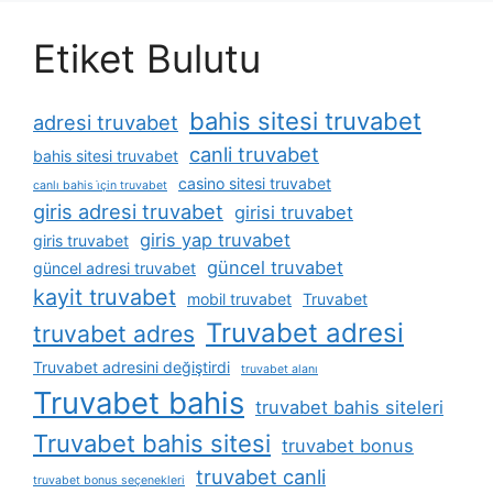
Etiket Bulutu
bahis sitesi truvabet
adresi truvabet
canli truvabet
bahis sitesi truvabet
casino sitesi truvabet
canlı bahis i̇çin truvabet
giris adresi truvabet
girisi truvabet
giris yap truvabet
giris truvabet
güncel truvabet
güncel adresi truvabet
kayit truvabet
mobil truvabet
Truvabet
Truvabet adresi
truvabet adres
Truvabet adresini değiştirdi
truvabet alanı
Truvabet bahis
truvabet bahis siteleri
Truvabet bahis sitesi
truvabet bonus
truvabet canli
truvabet bonus seçenekleri