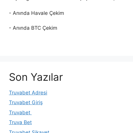
- Anında Havale Çekim
- Anında BTC Çekim
Son Yazılar
Truvabet Adresi
Truvabet Giriş
Truvabet
Truva Bet
Truvabet Şikayet