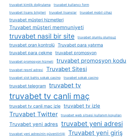
truvabet kimlik doğrulama
truvabet kullanıcı form
truvabet lisans bilgileri
truvabet lisanslar
truvabet mobil cihaz
truvabet müşteri hizmetleri
Truvabet müşteri memnuniyeti
truvabet nasil bir site
truvabet olumlu olumsuz
truvabet oran kontrolü
Truvabet para yatırma
truvabet para çekme
truvabet promosyon
truvabet promosyon kodu
truvabet promosyon hizmeti
Truvabet Sitesi
truvabet resmî adresi
truvabet slot bahis sokak casino
truvabet sokak casino
truvabet tv
truvabet telegram
truvabet tv canli maç
truvabet tv izle
truvabet tv canli maç izle
Truvabet Twitter
truvabet web sitsesi kullanım koşulları
truvabet yeni adresi
Truvabet yeni adres
Truvabet yeni giriş
truvabet yeni adresinin güvenilirliği