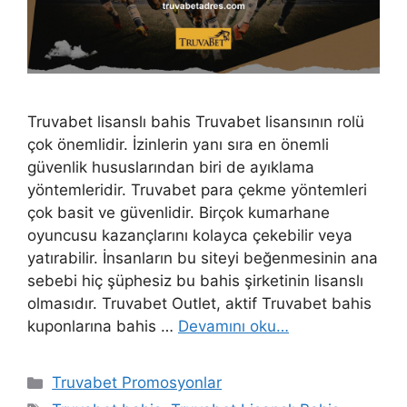
Truvabet lisanslı bahis Truvabet lisansının rolü
çok önemlidir. İzinlerin yanı sıra en önemli
güvenlik hususlarından biri de ayıklama
yöntemleridir. Truvabet para çekme yöntemleri
çok basit ve güvenlidir. Birçok kumarhane
oyuncusu kazançlarını kolayca çekebilir veya
yatırabilir. İnsanların bu siteyi beğenmesinin ana
sebebi hiç şüphesiz bu bahis şirketinin lisanslı
olmasıdır. Truvabet Outlet, aktif Truvabet bahis
kuponlarına bahis …
Devamını oku…
Kategoriler
Truvabet Promosyonlar
Etiketler