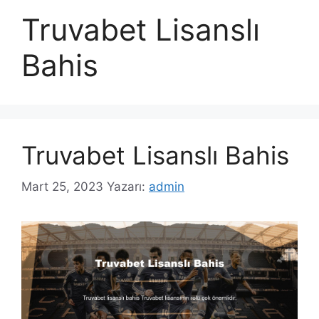
Truvabet Lisanslı
Bahis
Truvabet Lisanslı Bahis
Mart 25, 2023
Yazarı:
admin