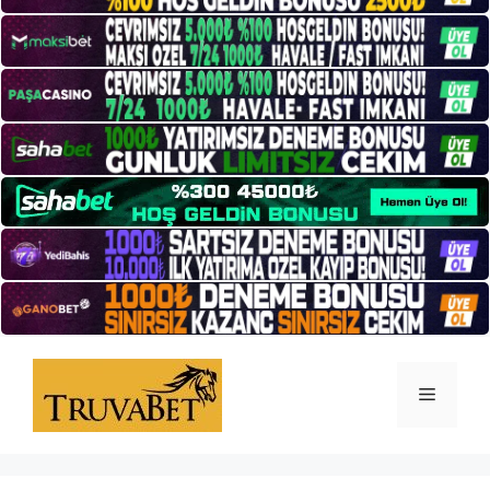
İçeriğe
atla
Menü