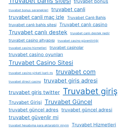
Truvabet bahis sitesi
truvabet bonus
truvabet canli
truvabet bonus seçenekleri
truvabet canli maç izle
Truvabet Canlı Bahis
Truvabet canlı casino
truvabet canlı bahis sitesi
Truvabet canlı destek
truvabet canlı destek nedir
truvabet casino altyapısı
truvabet casino güvenilirliği
truvabet casinolar
truvabet casino hizmetleri
truvabet casino oyunları
Truvabet Casino Sitesi
truvabet com
truvabet casino şirketi karlı mı
truvabet giris adresi
truvabet direct casino
Truvabet giriş
truvabet giris twitter
Truvabet Güncel
Truvabet Girişi
truvabet güncel adres
truvabet güncel adresi
truvabet güvenlir mi
Truvabet Hizmetleri
truvabet hesabıma para aktarabilir miyim