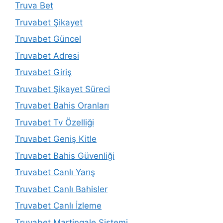
Truva Bet
Truvabet Şikayet
Truvabet Güncel
Truvabet Adresi
Truvabet Giriş
Truvabet Şikayet Süreci
Truvabet Bahis Oranları
Truvabet Tv Özelliği
Truvabet Geniş Kitle
Truvabet Bahis Güvenliği
Truvabet Canlı Yarış
Truvabet Canlı Bahisler
Truvabet Canlı İzleme
Truvabet Martingale Sistemi