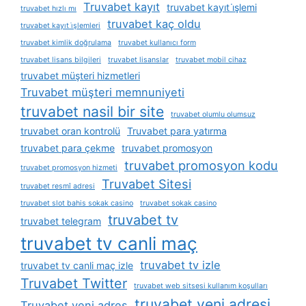
Truvabet kayıt
truvabet kayıt i̇şlemi
truvabet hızlı mı
truvabet kaç oldu
truvabet kayıt i̇şlemleri
truvabet kimlik doğrulama
truvabet kullanıcı form
truvabet lisans bilgileri
truvabet lisanslar
truvabet mobil cihaz
truvabet müşteri hizmetleri
Truvabet müşteri memnuniyeti
truvabet nasil bir site
truvabet olumlu olumsuz
truvabet oran kontrolü
Truvabet para yatırma
truvabet para çekme
truvabet promosyon
truvabet promosyon kodu
truvabet promosyon hizmeti
Truvabet Sitesi
truvabet resmî adresi
truvabet slot bahis sokak casino
truvabet sokak casino
truvabet tv
truvabet telegram
truvabet tv canli maç
truvabet tv izle
truvabet tv canli maç izle
Truvabet Twitter
truvabet web sitsesi kullanım koşulları
truvabet yeni adresi
Truvabet yeni adres