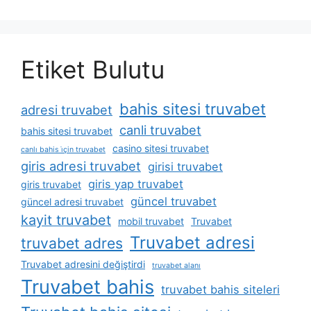
Etiket Bulutu
bahis sitesi truvabet
adresi truvabet
canli truvabet
bahis sitesi truvabet
casino sitesi truvabet
canlı bahis i̇çin truvabet
giris adresi truvabet
girisi truvabet
giris yap truvabet
giris truvabet
güncel truvabet
güncel adresi truvabet
kayit truvabet
mobil truvabet
Truvabet
Truvabet adresi
truvabet adres
Truvabet adresini değiştirdi
truvabet alanı
Truvabet bahis
truvabet bahis siteleri