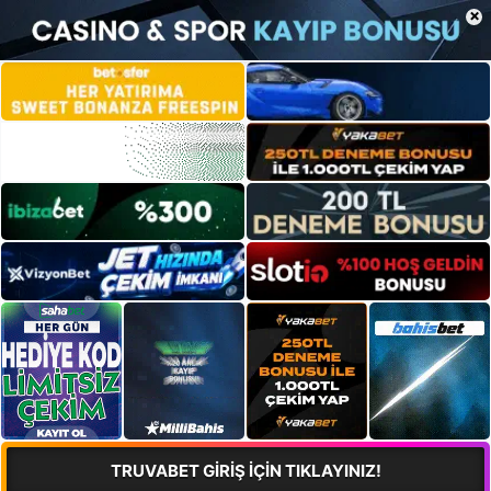
×
TRUVABET GİRİŞ İÇİN TIKLAYINIZ!