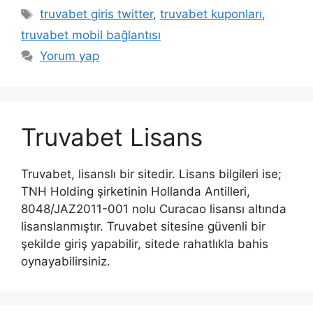
Etiketler
truvabet giris twitter
,
truvabet kuponları
,
truvabet mobil bağlantısı
Yorum yap
Truvabet Lisans
Truvabet, lisanslı bir sitedir. Lisans bilgileri ise;
TNH Holding şirketinin Hollanda Antilleri,
8048/JAZ2011-001 nolu Curacao lisansı altında
lisanslanmıştır. Truvabet sitesine güvenli bir
şekilde giriş yapabilir, sitede rahatlıkla bahis
oynayabilirsiniz.