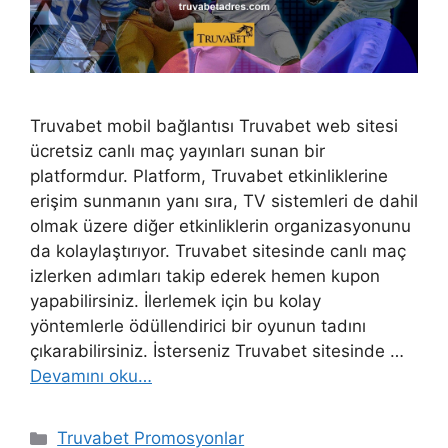
Truvabet mobil bağlantısı Truvabet web sitesi
ücretsiz canlı maç yayınları sunan bir
platformdur. Platform, Truvabet etkinliklerine
erişim sunmanın yanı sıra, TV sistemleri de dahil
olmak üzere diğer etkinliklerin organizasyonunu
da kolaylaştırıyor. Truvabet sitesinde canlı maç
izlerken adımları takip ederek hemen kupon
yapabilirsiniz. İlerlemek için bu kolay
yöntemlerle ödüllendirici bir oyunun tadını
çıkarabilirsiniz. İsterseniz Truvabet sitesinde …
Devamını oku…
Kategoriler
Truvabet Promosyonlar