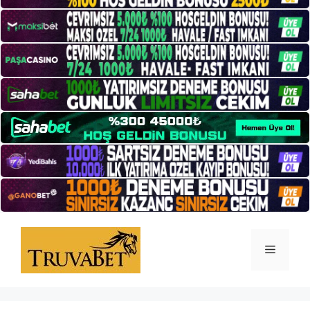
İçeriğe
atla
Menü