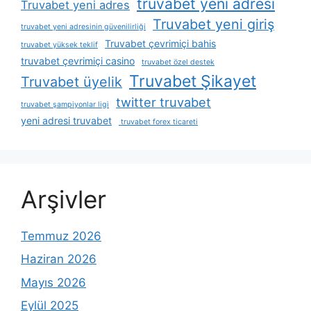
truvabet yeni adresi
Truvabet yeni adres
Truvabet yeni giriş
truvabet yeni adresinin güvenilirliği
Truvabet çevrimiçi bahis
truvabet yüksek teklif
truvabet çevrimiçi casino
truvabet özel destek
Truvabet Şikayet
Truvabet üyelik
twitter truvabet
truvabet şampiyonlar ligi
yeni adresi truvabet
truvabet forex ticareti
Arşivler
Temmuz 2026
Haziran 2026
Mayıs 2026
Eylül 2025