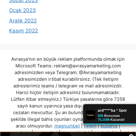
Şubat 2023
Ocak 2023
Aralık 2022
Kasım 2022
Avrasya'nın en büyük reklam platformunda olmak için
Microsoft Teams:
reklam@avrasyamarketing.com
adresimizden veya Telegram: @Avrasyamarketing
adresimizden irtibat kurabilirsiniz. (Tek iletişim
adreslerimiz teams / telegram ve mail adresimizdir.
Harici hiçbir iletişim adresimiz bulunmamaktadır.
Lütfen itibar etmeyiniz.) Türkiye yasalarına göre 7258
sayılı kanun uyarınca yasa dışı bahis oynamanın
cezaları mevcuttur. Şu an bulunduğunuz site hiç bir
şekilde illegal bahis oyunları oynatmıyor ve oynamaya
aracı olmuyordur.
magnumbet
|
fixwin
|
bubahis
|
wsbets
|
auroombet
|
concordeslot
|
santrabahis
|
×