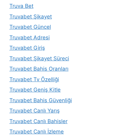
Truva Bet
Truvabet Şikayet
Truvabet Güncel
Truvabet Adresi
Truvabet Giriş
Truvabet Şikayet Süreci
Truvabet Bahis Oranları
Truvabet Tv Özelliği
Truvabet Geniş Kitle
Truvabet Bahis Güvenliği
Truvabet Canlı Yarış
Truvabet Canlı Bahisler
Truvabet Canlı İzleme