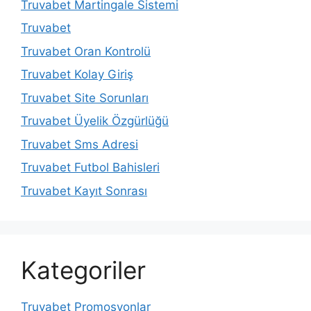
Truvabet Martingale Sistemi
Truvabet
Truvabet Oran Kontrolü
Truvabet Kolay Giriş
Truvabet Site Sorunları
Truvabet Üyelik Özgürlüğü
Truvabet Sms Adresi
Truvabet Futbol Bahisleri
Truvabet Kayıt Sonrası
Kategoriler
Truvabet Promosyonlar