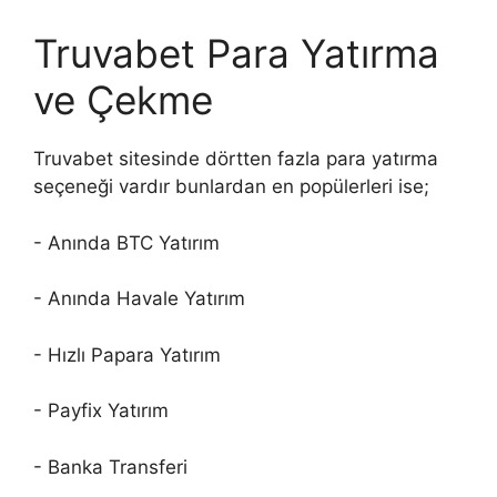
Truvabet Para Yatırma
ve Çekme
Truvabet sitesinde dörtten fazla para yatırma
seçeneği vardır bunlardan en popülerleri ise;
- Anında BTC Yatırım
- Anında Havale Yatırım
- Hızlı Papara Yatırım
- Payfix Yatırım
- Banka Transferi