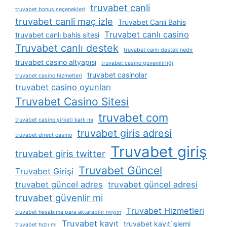
truvabet canli
truvabet bonus seçenekleri
truvabet canli maç izle
Truvabet Canlı Bahis
Truvabet canlı casino
truvabet canlı bahis sitesi
Truvabet canlı destek
truvabet canlı destek nedir
truvabet casino altyapısı
truvabet casino güvenilirliği
truvabet casinolar
truvabet casino hizmetleri
truvabet casino oyunları
Truvabet Casino Sitesi
truvabet com
truvabet casino şirketi karlı mı
truvabet giris adresi
truvabet direct casino
Truvabet giriş
truvabet giris twitter
Truvabet Güncel
Truvabet Girişi
truvabet güncel adres
truvabet güncel adresi
truvabet güvenlir mi
Truvabet Hizmetleri
truvabet hesabıma para aktarabilir miyim
Truvabet kayıt
truvabet kayıt i̇şlemi
truvabet hızlı mı