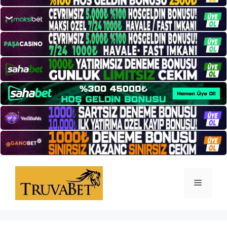
İçeriğe
atla
Menü