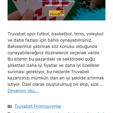
Truvabet spor futbol, ​​basketbol, ​​tenis, voleybol
ve daha fazlası için bahis oynayabilirsiniz.
Bahislerinizi yatırmak söz konusu olduğunda
oynayabileceğiniz düzinelerce seçenek vardır.
Bu sitenin bu pazardaki ve sektördeki çoğu
şirketten daha iyi fiyatlar ve daha iyi özellikler
sunması gerekiyor, bu nedenle Truvabet
kazancınızı mümkün olan en iyi şekilde artırmak
istiyor. Özel olarak oluşturulmuş bir ekip, size …
Devamını oku…
Kategoriler
Truvabet Promosyonlar
Etiketler