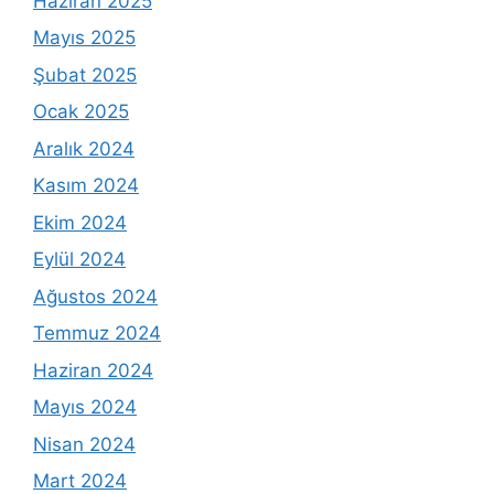
Haziran 2025
Mayıs 2025
Şubat 2025
Ocak 2025
Aralık 2024
Kasım 2024
Ekim 2024
Eylül 2024
Ağustos 2024
Temmuz 2024
Haziran 2024
Mayıs 2024
Nisan 2024
Mart 2024