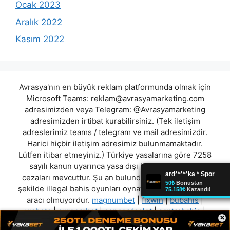
Ocak 2023
Aralık 2022
Kasım 2022
Avrasya'nın en büyük reklam platformunda olmak için
Microsoft Teams:
reklam@avrasyamarketing.com
adresimizden veya Telegram: @Avrasyamarketing
adresimizden irtibat kurabilirsiniz. (Tek iletişim
adreslerimiz teams / telegram ve mail adresimizdir.
Harici hiçbir iletişim adresimiz bulunmamaktadır.
Lütfen itibar etmeyiniz.) Türkiye yasalarına göre 7258
sayılı kanun uyarınca yasa dışı bahis oynamanın
cezaları mevcuttur. Şu an bulunduğunuz site hiç bir
şekilde illegal bahis oyunları oynatmıyor ve oynamaya
aracı olmuyordur.
magnumbet
|
fixwin
|
bubahis
|
wsbets
|
auroombet
|
concordeslot
|
santrabahis
|
×
betlesene