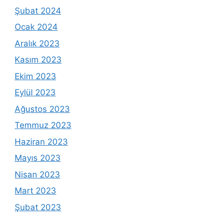
Şubat 2024
Ocak 2024
Aralık 2023
Kasım 2023
Ekim 2023
Eylül 2023
Ağustos 2023
Temmuz 2023
Haziran 2023
Mayıs 2023
Nisan 2023
Mart 2023
Şubat 2023