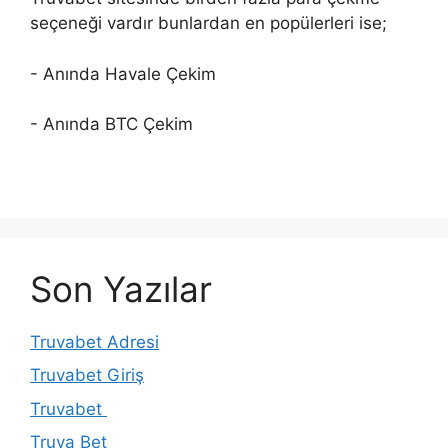
seçeneği vardır bunlardan en popülerleri ise;
- Anında Havale Çekim
- Anında BTC Çekim
Son Yazılar
Truvabet Adresi
Truvabet Giriş
Truvabet
Truva Bet