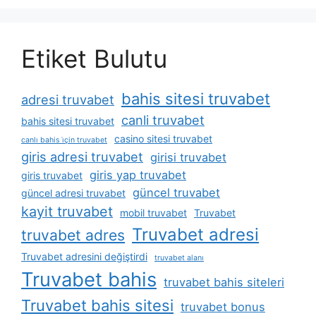
Etiket Bulutu
bahis sitesi truvabet
adresi truvabet
canli truvabet
bahis sitesi truvabet
casino sitesi truvabet
canlı bahis i̇çin truvabet
giris adresi truvabet
girisi truvabet
giris yap truvabet
giris truvabet
güncel truvabet
güncel adresi truvabet
kayit truvabet
mobil truvabet
Truvabet
Truvabet adresi
truvabet adres
Truvabet adresini değiştirdi
truvabet alanı
Truvabet bahis
truvabet bahis siteleri
Truvabet bahis sitesi
truvabet bonus