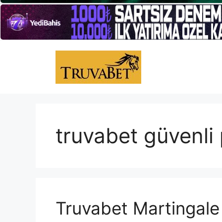
İçeriğe
atla
truvabet güvenli
Truvabet Martingale