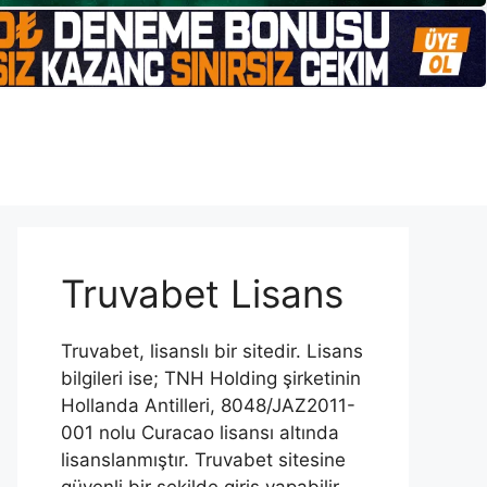
Truvabet Lisans
Truvabet, lisanslı bir sitedir. Lisans
bilgileri ise; TNH Holding şirketinin
Hollanda Antilleri, 8048/JAZ2011-
001 nolu Curacao lisansı altında
lisanslanmıştır. Truvabet sitesine