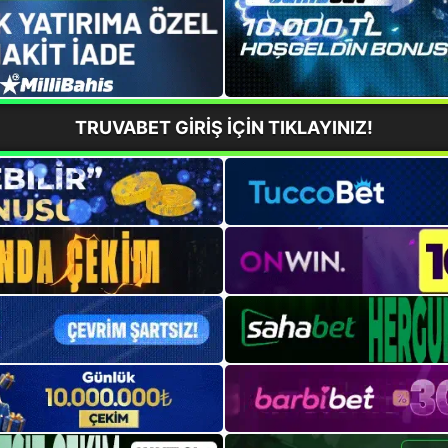
TRUVABET GİRİŞ İÇİN TIKLAYINIZ!