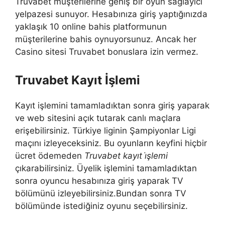
Truvabet müşterilerine geniş bir oyun sağlayıcı
yelpazesi sunuyor. Hesabınıza giriş yaptığınızda
yaklaşık 10 online bahis platformunun
müşterilerine bahis oynuyorsunuz. Ancak her
Casino sitesi Truvabet bonuslara izin vermez.
Truvabet Kayıt İşlemi
Kayıt işlemini tamamladıktan sonra giriş yaparak
ve web sitesini açık tutarak canlı maçlara
erişebilirsiniz. Türkiye liginin Şampiyonlar Ligi
maçını izleyeceksiniz. Bu oyunların keyfini hiçbir
ücret ödemeden
Truvabet kayıt i̇şlemi
çıkarabilirsiniz. Üyelik işlemini tamamladıktan
sonra oyuncu hesabınıza giriş yaparak TV
bölümünü izleyebilirsiniz.Bundan sonra TV
bölümünde istediğiniz oyunu seçebilirsiniz.