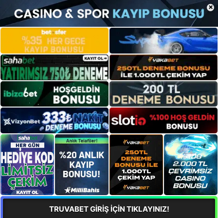
×
TRUVABET GİRİŞ İÇİN TIKLAYINIZ!