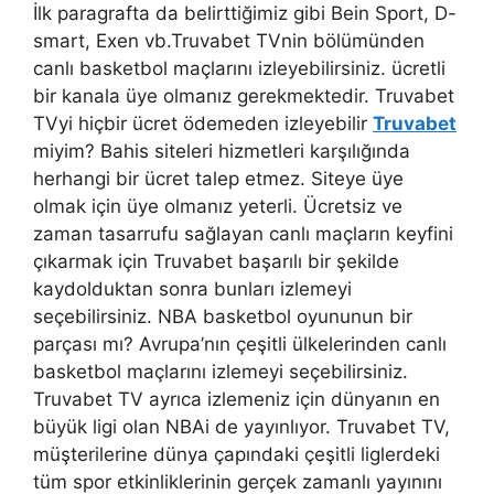
İlk paragrafta da belirttiğimiz gibi Bein Sport, D-
smart, Exen vb.Truvabet TVnin bölümünden
canlı basketbol maçlarını izleyebilirsiniz. ücretli
bir kanala üye olmanız gerekmektedir. Truvabet
TVyi hiçbir ücret ödemeden izleyebilir
Truvabet
miyim? Bahis siteleri hizmetleri karşılığında
herhangi bir ücret talep etmez. Siteye üye
olmak için üye olmanız yeterli. Ücretsiz ve
zaman tasarrufu sağlayan canlı maçların keyfini
çıkarmak için Truvabet başarılı bir şekilde
kaydolduktan sonra bunları izlemeyi
seçebilirsiniz. NBA basketbol oyununun bir
parçası mı? Avrupa’nın çeşitli ülkelerinden canlı
basketbol maçlarını izlemeyi seçebilirsiniz.
Truvabet TV ayrıca izlemeniz için dünyanın en
büyük ligi olan NBAi de yayınlıyor. Truvabet TV,
müşterilerine dünya çapındaki çeşitli liglerdeki
tüm spor etkinliklerinin gerçek zamanlı yayınını