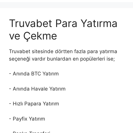
Truvabet Para Yatırma
ve Çekme
Truvabet sitesinde dörtten fazla para yatırma
seçeneği vardır bunlardan en popülerleri ise;
- Anında BTC Yatırım
- Anında Havale Yatırım
- Hızlı Papara Yatırım
- Payfix Yatırım