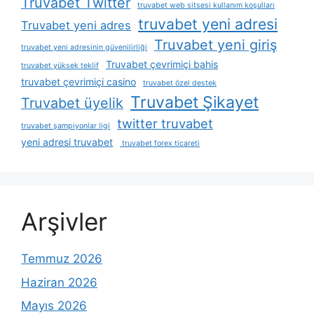
Truvabet Twitter
truvabet web sitsesi kullanım koşulları
truvabet yeni adresi
Truvabet yeni adres
Truvabet yeni giriş
truvabet yeni adresinin güvenilirliği
Truvabet çevrimiçi bahis
truvabet yüksek teklif
truvabet çevrimiçi casino
truvabet özel destek
Truvabet Şikayet
Truvabet üyelik
twitter truvabet
truvabet şampiyonlar ligi
yeni adresi truvabet
truvabet forex ticareti
Arşivler
Temmuz 2026
Haziran 2026
Mayıs 2026