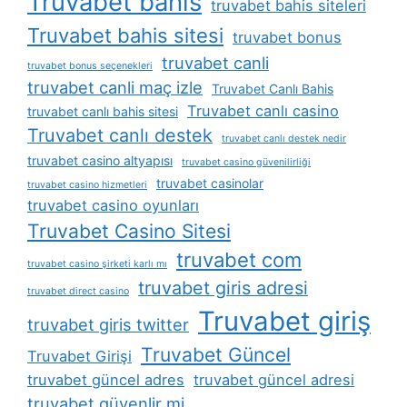
Truvabet bahis
truvabet bahis siteleri
Truvabet bahis sitesi
truvabet bonus
truvabet canli
truvabet bonus seçenekleri
truvabet canli maç izle
Truvabet Canlı Bahis
Truvabet canlı casino
truvabet canlı bahis sitesi
Truvabet canlı destek
truvabet canlı destek nedir
truvabet casino altyapısı
truvabet casino güvenilirliği
truvabet casinolar
truvabet casino hizmetleri
truvabet casino oyunları
Truvabet Casino Sitesi
truvabet com
truvabet casino şirketi karlı mı
truvabet giris adresi
truvabet direct casino
Truvabet giriş
truvabet giris twitter
Truvabet Güncel
Truvabet Girişi
truvabet güncel adres
truvabet güncel adresi
truvabet güvenlir mi