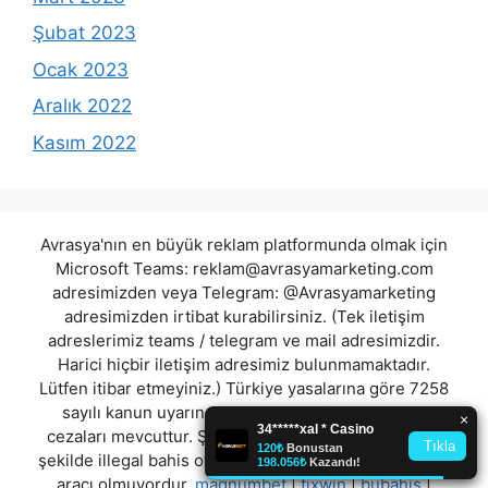
Şubat 2023
Ocak 2023
Aralık 2022
Kasım 2022
Avrasya'nın en büyük reklam platformunda olmak için
Microsoft Teams:
reklam@avrasyamarketing.com
adresimizden veya Telegram: @Avrasyamarketing
adresimizden irtibat kurabilirsiniz. (Tek iletişim
adreslerimiz teams / telegram ve mail adresimizdir.
Harici hiçbir iletişim adresimiz bulunmamaktadır.
Lütfen itibar etmeyiniz.) Türkiye yasalarına göre 7258
sayılı kanun uyarınca yasa dışı bahis oynamanın
cezaları mevcuttur. Şu an bulunduğunuz site hiç bir
şekilde illegal bahis oyunları oynatmıyor ve oynamaya
aracı olmuyordur.
magnumbet
|
fixwin
|
bubahis
|