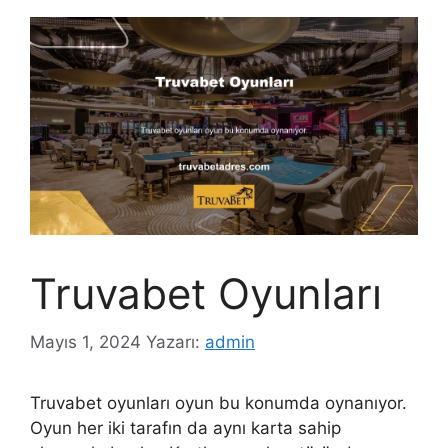
Truvabet Oyunları
Mayıs 1, 2024
Yazarı:
admin
Truvabet oyunları oyun bu konumda oynanıyor.
Oyun her iki tarafın da aynı karta sahip