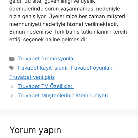
geldi. Bu site, güvenilirliği ve üyelik
ödemelerinde sorun yaşanmaması nedeniyle
hızla genişliyor. Üyelerimize her zaman müşteri
memnuniyeti hedefiyle hizmet verilmektedir.
Bunun nedeni ise Türk bahis tutkunlarının tercih
ettiği seçenek haline gelmesidir
Kategoriler
Truvabet Promosyonlar
Etiketler
truvabet kayıt i̇şlemi
,
truvabet oyunları
,
Truvabet yeni giriş
Truvabet TV Özellikleri
Truvabet Müşterilerinin Memnuniyeti
Yorum yapın