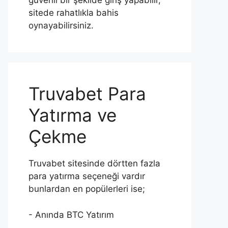
güvenli bir şekilde giriş yapabilir,
sitede rahatlıkla bahis
oynayabilirsiniz.
Truvabet Para
Yatırma ve
Çekme
Truvabet sitesinde dörtten fazla
para yatırma seçeneği vardır
bunlardan en popülerleri ise;
- Anında BTC Yatırım