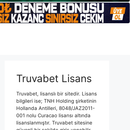
Truvabet Lisans
Truvabet, lisanslı bir sitedir. Lisans
bilgileri ise; TNH Holding şirketinin
Hollanda Antilleri, 8048/JAZ2011-
001 nolu Curacao lisansı altında
lisanslanmıştır. Truvabet sitesine